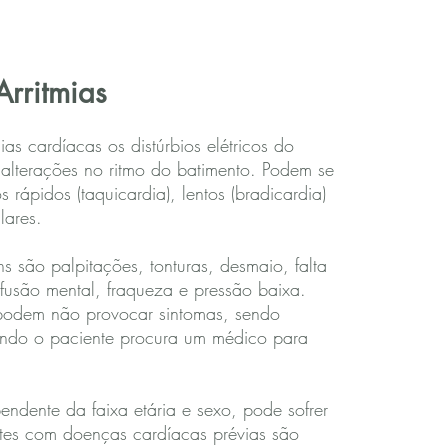
Arritmias
as cardíacas os distúrbios elétricos do
lterações no ritmo do batimento. Podem se
s rápidos (taquicardia), lentos (bradicardia)
lares.
 são palpitações, tonturas, desmaio, falta
nfusão mental, fraqueza e pressão baixa.
s podem não provocar sintomas, sendo
ndo o paciente procura um médico para
ndente da faixa etária e sexo, pode sofrer
ntes com doenças cardíacas prévias são